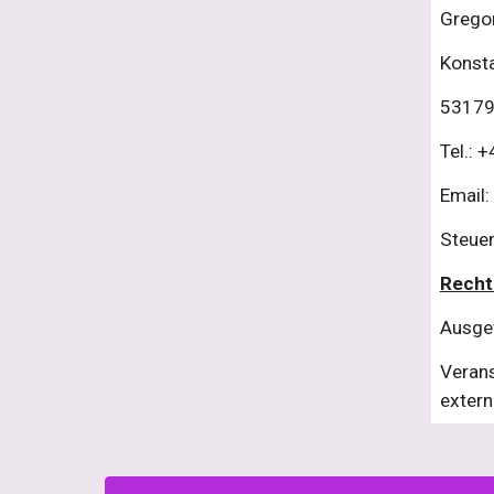
Grego
Konsta
53179
Tel.: 
Email:
Steue
Recht
Ausgew
Verans
extern