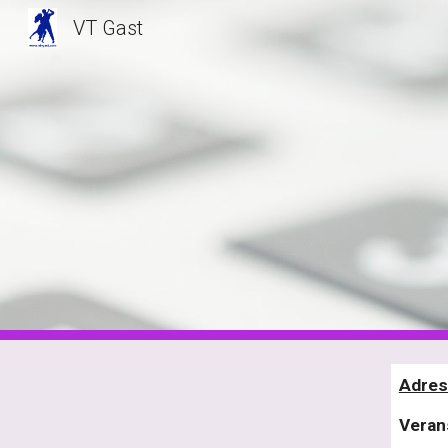
VT Gast
Sk
Adres
Veran