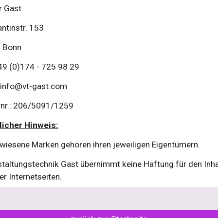
r Gast
ntinstr. 153
 Bonn
+49 (0)174 - 725 98 29
 info@vt-gast.com
rnr.: 206/5091/1259
licher Hinweis:
iesene Marken gehören ihren jeweiligen Eigentümern.
taltungstechnik Gast übernimmt keine Haftung für den Inhalt
er Internetseiten.