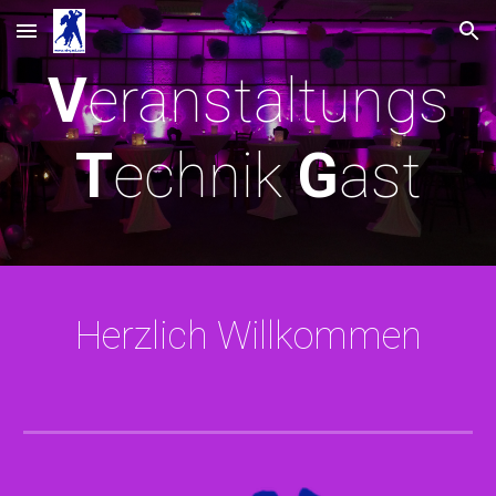
Skip to main content
Skip to navigation
V
eranstaltungs
T
echnik
G
ast
Herzlich Willkommen