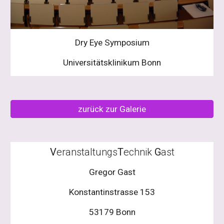
Dry Eye Symposium
Universitätsklinikum Bonn
zurück zur Galerie
V
eranstaltungs
T
echnik
G
ast
Gregor Gast
Konstantinstrasse 153
53179 Bonn