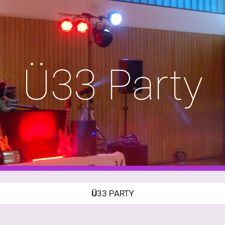
ip to main content
Skip to navigat
Ü33 Party
Ü
33 PARTY