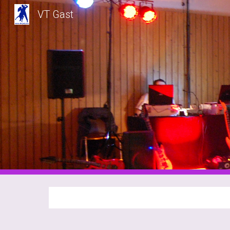
VT Gast
Sk