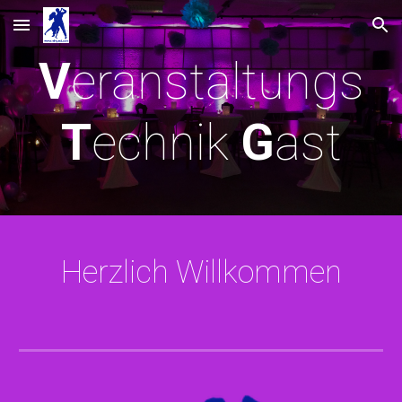
Skip to main content
Skip to navigation
V
eranstaltungs
T
echnik
G
ast
Herzlich Willkommen